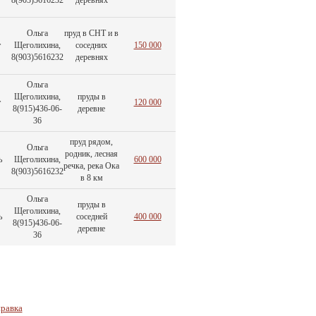
8(903)5616232
деревнях
Ольга
пруд в СНТ и в
т
Щеголихина,
соседних
150 000
8(903)5616232
деревнях
Ольга
Щеголихина,
пруды в
т
120 000
8(915)436-06-
деревне
36
пруд рядом,
Ольга
родник, лесная
ь
Щеголихина,
600 000
речка, река Ока
8(903)5616232
в 8 км
Ольга
пруды в
Щеголихина,
ь
соседней
400 000
8(915)436-06-
деревне
36
равка