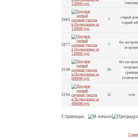
генплан
старый дом
2983
7
старый за
без построек
2877
7
огороже
без построек
огорожен
2538
20
границ
установле
2534
22
есть
Страницы:
Главн