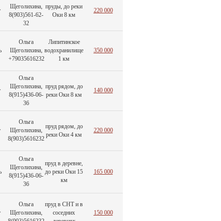
Щеголихина,
пруды, до реки
т
220 000
8(903)561-62-
Оки 8 км
32
Ольга
Липитинское
ь
Щеголихина,
водохранилище
350 000
+79035616232
1 км
Ольга
Щеголихина,
пруд рядом, до
т
140 000
8(915)436-06-
реки Оки 8 км
36
Ольга
пруд рядом, до
т
Щеголихина,
220 000
реки Оки 4 км
8(903)5616232
Ольга
пруд в деревне,
Щеголихина,
ь
до реки Оки 15
165 000
8(915)436-06-
км
36
Ольга
пруд в СНТ и в
т
Щеголихина,
соседних
150 000