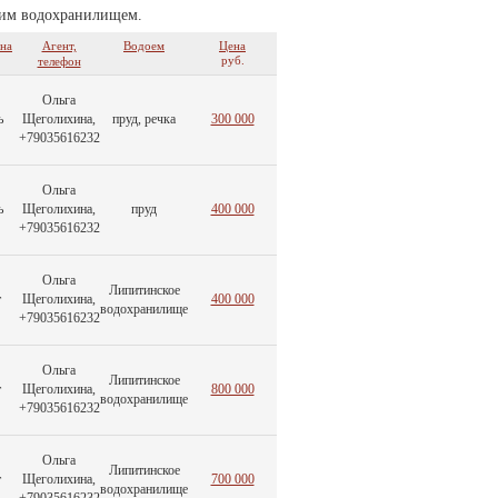
ским водохранилищем.
на
Агент,
Водоем
Цена
руб.
телефон
Ольга
ь
Щеголихина,
пруд, речка
300 000
+79035616232
Ольга
ь
Щеголихина,
пруд
400 000
+79035616232
Ольга
Липитинское
т
Щеголихина,
400 000
водохранилище
+79035616232
Ольга
Липитинское
т
Щеголихина,
800 000
водохранилище
+79035616232
Ольга
Липитинское
т
Щеголихина,
700 000
водохранилище