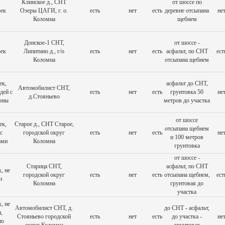
Клинское д., СНТ
от шоссе по
оек
Озеры ЦАГИ, г. о.
есть
нет
есть
деревне отсыпана
не
Коломна
щебнем
Донское-1 СНТ,
от шоссе -
оек
Липитино д., г/о
есть
нет
есть
асфальт, по СНТ
ест
Коломна
отсыпана щебнем
ек,
асфальт до СНТ,
Автомобилист СНТ,
дей с
есть
нет
есть
грунтовка 50
не
д.Стояньево
оны
метров до участка
от шоссе
ек,
Старое д., СНТ Старое,
отсыпана щебнем
с
городской округ
есть
нет
есть
не
и 100 метров
ами
Коломна
грунтовка
от шоссе -
Старица СНТ,
асфальт, по СНТ
, не
городской округ
есть
нет
есть
отсыпана щебнем,
ест
н
Коломна
грунтовая до
участка
, не
Автомобилист СНТ, д.
до СНТ - асфальт,
,
Стояньево городской
есть
нет
есть
до участка -
не
по