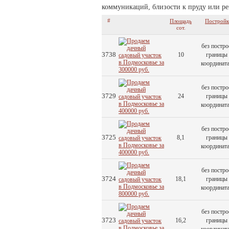
коммуникаций, близости к пруду или ре
#
Площадь
Построй
сот.
без постро
3738
10
границы 
координат
без постро
3729
24
границы 
координат
без постро
3725
8,1
границы 
координат
без постро
3724
18,1
границы 
координат
без постро
3723
16,2
границы 