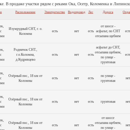
ке. В продаже участки рядом с реками Ока, Осетр, Коломенка и Липин
ки
Расположение
Электричество
Водопровод
Лес
Дорога
Охра
ек,
от шоссе -
Изумрудный СНТ, г. о.
с
есть
нет
есть
асфальт, по СНТ
ест
Коломна
ами
отсыпана щебнем
асфальт до СНТ,
ек,
Родничок СНТ.,
отсыпана щебнем,
с
г.о.Коломна,
есть
нет
есть
ест
по улице -
ами
д.Кудрявцево
грунтовая
ек,
Озёрный пос., 18 км от
по улице -
с
есть
нет
есть
не
Коломны
грунтовая
ами
ек,
Озёрный пос., 18 км от
с
есть
нет
есть
грунтовая
не
Коломны
ами
от шоссе
ек,
Озёрный пос., 18 км от
отсыпана щебнем,
с
есть
нет
есть
не
Коломны
по улице -