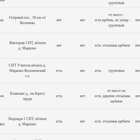
ами
грунтовая
от шоссе -
Озёрный пос., 18 км от
оек
нет
нет
есть
щебень, по улице -
не
Коломны
грунтовая
Виктория СНТ, вблизи
нет
нет
есть
отсыпана щебнем
не
д. Марково
СНТ Учитель вблизи д.
Марково Коломенский
есть
нет
есть
грунтовка
не
г.о
от шоссе по
Клинское д., на берегу
оек
есть
нет
есть
деревне отсыпана
не
пруда
щебнем
Надежда-1 СНТ, вблизи
есть
нет
есть
отсыпана щебнем
не
йки
д. Марково