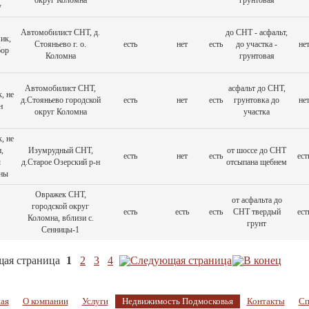
округ Коломна
грунтовая
у
Автомобилист СНТ, д.
до СНТ - асфальт,
ик,
Стояньево г. о.
есть
нет
есть
до участка -
не
бор
Коломна
грунтовая
Автомобилист СНТ,
асфальт до СНТ,
, не
д.Стояньево городской
есть
нет
есть
грунтовка до
не
н
округ Коломна
участка
, не
,
Изумрудный СНТ,
от шоссе до СНТ
есть
нет
есть
ест
ы
д.Старое Озерский р-н
отсыпана щебнем
ны
Овражек СНТ,
от асфальта до
городской округ
есть
есть
есть
СНТ твердый
ест
Коломна, вблизи с.
грунт
Сенницы-1
1
2
3
4
ая
О компании
Услуги
Недвижимость Подмосковья
Контакты
Сп