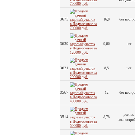
координат
3675
16,8
без постр
3639
9,66
нет
3621
8,5
нет
3567
12
без постр
домик,
3514
8,78
хозпостро