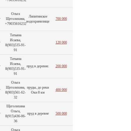
+79035616232
Ольга
Липитинское
т
Щеголихина,
700 000
водохранилище
+79035616232
Татьяна
Исаева,
т
120 000
8(903)535-91-
91
Татьяна
Исаева,
т
пруд в деревне.
200 000
8(903)535-91-
91
Ольга
Щеголихина,
пруды, до реки
т
400 000
8(903)561-62-
Оки 8 км
32
Щеголихина
Ольга,
т
пруд в деревне
500 000
8(915)436-06-
36
Ольга