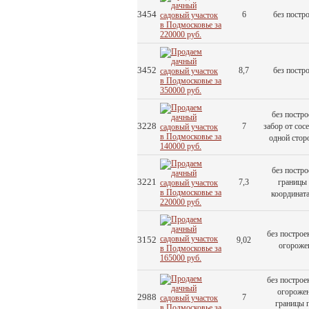
3454
6
без постр
3452
8,7
без постр
без постро
3228
7
забор от сосе
одной стор
без постро
3221
7,3
границы 
координат
без построек
3152
9,02
огороже
без построек
огорожен
2988
7
границы 