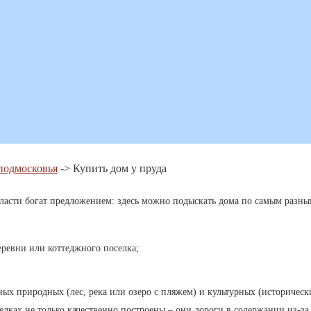
подмосковья
-> Купить дом у пруда
асти богат предложением: здесь можно подыскать дома по самым разны
еревни или коттеджного поселка;
ых природных (лес, река или озеро с пляжем) и культурных (историческ
елках не только качественно построены – они дороги в содержании из-з