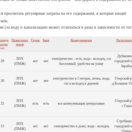
я просчитать регулярные затраты на его содержания, в которые входят
ужбе,
 (за воду и канализацию может отличаться в разы в зависимости от тог
ощадь
Назначение
Гараж
Баня
Коммуникации
Расположе
астка
земли
сот.
Дубакино 
ЛПХ
электричество - есть, вода - колодец, газ
29
нет
нет
городской 
(ПМЖ)
баллонный, удобства на улице
Зарайс
ЛПХ
электричество в 5 метрах, печка, вода,
Озерский р
30
нет
нет
(ПМЖ)
газ и колодец в деревне
д.Большое У
ЛПХ
Озерский р
25
есть
есть
все коммуникации центральные
(ПМЖ)
с.Горы
Стребково 
ЛПХ
15
нет
нет
электричество в доме, вода - колодец
городской 
(ПМЖ)
Озёры