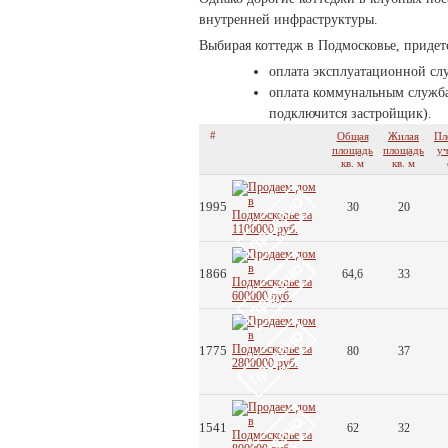
внутренней инфраструктуры.
Выбирая коттедж в Подмосковье, придетс
оплата эксплуатационной сл
оплата коммунальным службам
подключится застройщик).
#
Общая
Жилая
Пл
площадь
площадь
уч
кв. м
кв. м
1995
30
20
1866
64,6
33
1775
80
37
1541
62
32