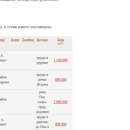
о, к сетям какого поставщика
ние
Агент
Телефон
Водоем
Цена
руб.
д.,
пруды в
округ
1 100 000
деревне
к
пруды и
айон
речка
600 000
варово
Ягорма
река
Ока,
айон
озеро,
2 800 000
пруд,
родники
пруды в
д.,
деревне,
округ
800 000
до Оки 4