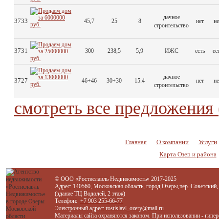
дачное
3733
45,7
25
8
нет
не
строительство
3731
300
238,5
5,9
ИЖС
есть
ес
дачное
3727
46+46
30+30
15.4
нет
не
строительство
смотреть все предложения 
Главная
О компании
Услуги
Карта Озер и района
© ООО «Ростиславль Недвижимость» 2017-2025
Адрес: 140560, Московская область, город Озеры,пер. Советский,
(здание ТЦ Водолей, 2 этаж)
Телефон:
+7 903 255-66-77
Электронный адрес:
rostislavl_ozery@mail.ru
Материалы сайта охраняются законом. При использовании - гипер