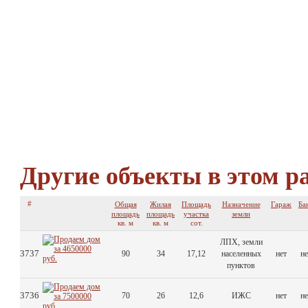
Другие объекты в этом р
#
Общая
Жилая
Площадь
Назначение
Гараж
Ба
площадь
площадь
участка
земли
кв. м
кв. м
сот.
ЛПХ, земли
3737
90
34
17,12
населенных
нет
не
пунктов
3736
70
26
12,6
ИЖС
нет
не