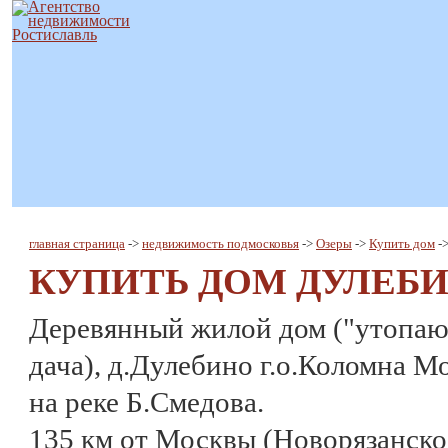
главная страница
->
недвижимость подмосковья
->
Озеры
->
Купить дом
-
КУПИТЬ ДОМ ДУЛЕБ
Деревянный жилой дом ("утопаю
дача), д.Дулебино г.о.Коломна М
на реке Б.Смедова.
135 км от Москвы (Новорязанск